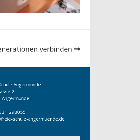
enerationen verbinden
 Schule Angermünde
gasse 2
8 Angermünde
331 298055
freie-schule-angermuende.de