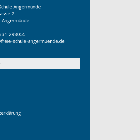
 Schule Angermünde
gasse 2
8 Angermünde
331 298055
freie-schule-angermuende.de
erklärung